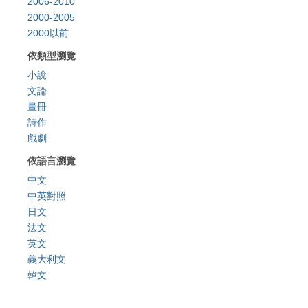
2006-2010
2000-2005
2000以前
依類型瀏覽
小說
文論
畫冊
詩作
戲劇
依語言瀏覽
中文
中英對照
日文
法文
英文
義大利文
韓文