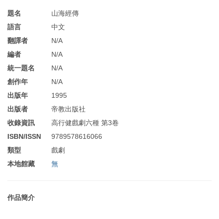
題名
山海經傳
語言
中文
翻譯者
N/A
編者
N/A
統一題名
N/A
創作年
N/A
出版年
1995
出版者
帝教出版社
收錄資訊
高行健戲劇六種 第3卷
ISBN/ISSN
9789578616066
類型
戲劇
本地館藏
無
作品簡介