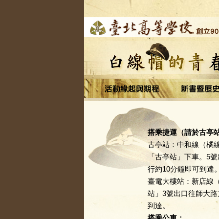
搭乘捷運（請於古亭
古亭站：中和線（橘
「古亭站」下車。5
行約10分鐘即可到達
臺電大樓站：新店線
站」3號出口往師大路
到達。
搭乘公車：