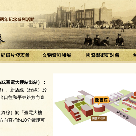
站或臺電大樓站出站）：
線）、新店線（綠線）於
號出口往和平東路方向直
。
（綠線）於「臺電大樓
方向直行約10分鐘即可