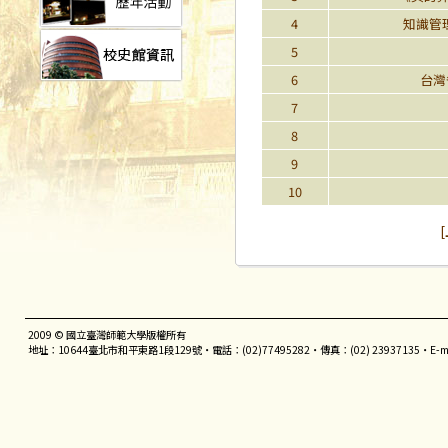
4
知識管
5
6
台灣
7
8
9
10
2009 © 國立臺灣師範大學版權所有
地址：10644臺北市和平東路1段129號‧電話：(02)77495282‧傳真：(02) 23937135‧E-m