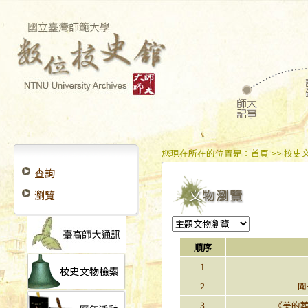
您現在所在的位置是：
首頁
>> 校史
查詢
瀏覽
順序
1
2
聞
3
《美的葬