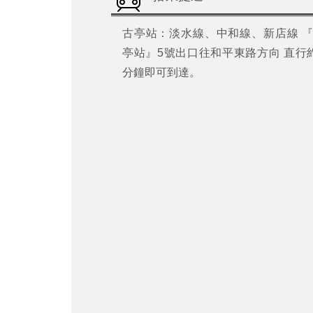
古亭站：淡水線、中和線、新店線 
亭站』5號出口往和平東路方向 直行
分鐘即可到達。