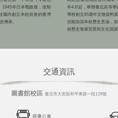
。1945年日本戰敗後，改制
年4月起，舉辦臺北高等學
校校園內創立本校前身的臺灣
學校創立95週年文物資料
史傳承。
但能加深本校歷史意涵，加
校歷史發展背景與文化淵源
交通資訊
圖書館校區
臺北市大安區和平東路一段129號
搭乘公車