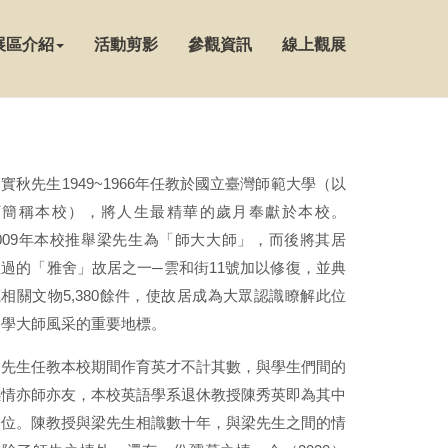
展區介紹
活動剪影
參觀資訊
線上觀展
實秋先生1949~1966年任教於國立臺灣師範大學（以
下簡稱本校），將人生最精華的歲月奉獻於本校。
2009年本校推舉梁先生為「師大大師」，而後將其居
住過的「雅舍」故居之一─雲和街11號加以修復，並典
相關文物5,380餘件，使故居成為大眾認識瞭解此位
文學大師風采的重要地標。
梁先生任教本校期間作育英才不計其數，與學生們間的
感情亦師亦友，本校英語學系退休教授陳秀英即為其中
一位。陳教授與梁先生相識數十年，與梁先生之間的情