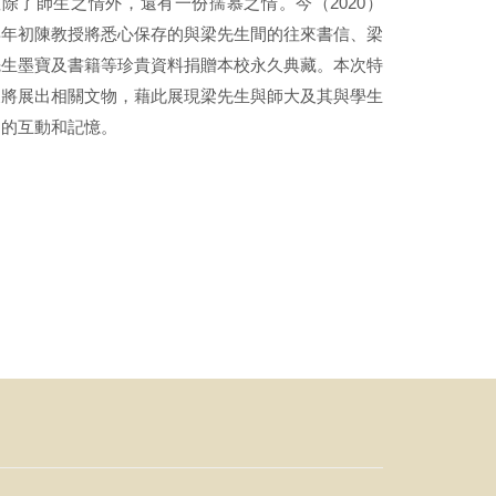
誼除了師生之情外，還有一份孺慕之情。今（2020）
年年初陳教授將悉心保存的與梁先生間的往來書信、梁
先生墨寶及書籍等珍貴資料捐贈本校永久典藏。本次特
展將展出相關文物，藉此展現梁先生與師大及其與學生
間的互動和記憶。